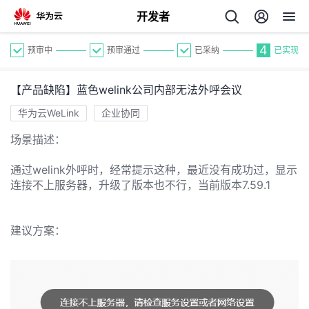
开发者
4
预审中
预审通过
已采纳
已实现
【产品缺陷】蓝色welink公司内部无法外呼会议
华为云WeLink
企业协同
场景描述：
个
通过welink外呼时，经常提示这种，最近没有成功过，显示
连接不上服务器，升级了版本也不行，当前版本7.59.1
我
人
建议方案：
的
主
开
页