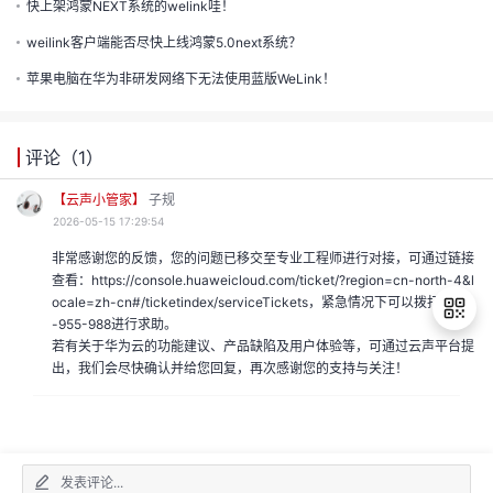
的
快上架鸿蒙NEXT系统的welink哇！
weilink客户端能否尽快上线鸿蒙5.0next系统？
注
我
的
开
苹果电脑在华为非研发网络下无法使用蓝版WeLink！
的
Programs
发
评论（
1
）
支
者
【云声小管家】
子规
2026-05-15 17:29:54
持
学
非常感谢您的反馈，您的问题已移交至专业工程师进行对接，可通过链接
查看：https://console.huaweicloud.com/ticket/?region=cn-north-4&l
我
堂
ocale=zh-cn#/ticketindex/serviceTickets，紧急情况下可以拨打4000
-955-988进行求助。
我
的
若有关于华为云的功能建议、产品缺陷及用户体验等，可通过云声平台提
我
出，我们会尽快确认并给您回复，再次感谢您的支持与关注！
的
技
退
我
的
出
登
云
术
我
的
课
录
发表评论...