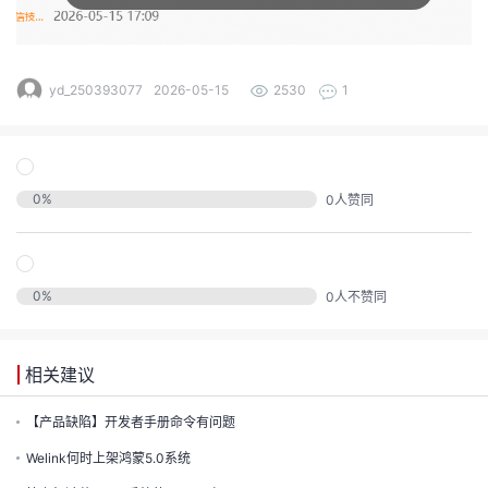
发
者
yd_250393077
2026-05-15
2530
1
我
我
的
0
%
0
人赞同
我
的
博
我
的
论
客
0
%
0
人不赞同
我
的
圈
坛
相关建议
我
的
直
子
【产品缺陷】开发者手册命令有问题
的
活
播
我
Welink何时上架鸿蒙5.0系统
关
动
我