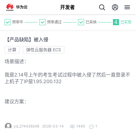
开发者
4
预审中
预审通过
已采纳
已实现
【产品缺陷】被入侵
计算
弹性云服务器 ECS
场景描述：
个
我是2.14号上午的考生考试过程中被入侵了然后一直登录不
上机子了IP是1.95.200.132
我
人
建议方案：
的
主
开
页
yd_274429248
2026-03-14
1440
1