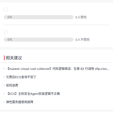
发
者
0
%
0
人赞同
我
我
的
0
%
0
人不赞同
我
的
博
相关建议
我
的
论
客
【huawei-cloud-vod-collector】代码逻辑错误：在第 83 行调用 sftp.close() 关闭了...
我
的
圈
坛
欠费后ECS查询不到了
如何退费
我
的
直
子
【ECS】主机安全Agent安装逻辑不正确
的
活
播
我
弹性服务器使用故障
关
动
我