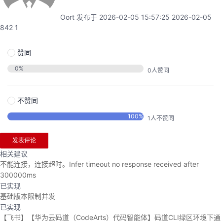
我
注
的
开
Oort
发布于 2026-02-05 15:57:25
2026-02-05
842
1
的
Programs
发
赞同
支
者
0
%
0
人赞同
持
学
不赞同
我
堂
100
%
1
人不赞同
的
我
我
发表评论
相关建议
技
的
的
我
不能连接，连接超时。Infer timeout no response received after
300000ms
术
云
课
的
我
已实现
基础版本限制并发
支
声
程
认
的
我
已实现
【飞书】【华为云码道（CodeArts）代码智能体】码道CLI绿区环境下通