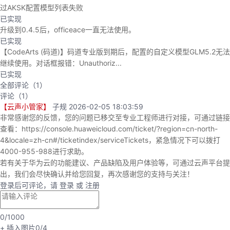
持
建
证
实
的
过AKSK配置模型列表失败
已实现
议
升级到0.4.5后，officeace一直无法使用。
验
收
已实现
【CodeArts (码道)】码道专业版到期后，配置的自定义模型GLM5.2无法
藏
继续使用。对话框报错：Unauthoriz...
已实现
全部评论（
1
）
评论（
1
）
【云声小管家】
子规
2026-02-05 18:03:59
非常感谢您的反馈，您的问题已移交至专业工程师进行对接，可通过链接
查看：https://console.huaweicloud.com/ticket/?region=cn-north-
4&locale=zh-cn#/ticketindex/serviceTickets，紧急情况下可以拨打
4000-955-988进行求助。
若有关于华为云的功能建议、产品缺陷及用户体验等，可通过云声平台提
出，我们会尽快确认并给您回复，再次感谢您的支持与关注！
登录后可评论，请
登录
或
注册
0
/1000
+ 插入图片
0
/4