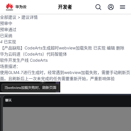
开发者
全部建议
>
建议详情
返
预审中
回
预审通过
已采纳
4
已实现
【产品缺陷】CodeArts生成超时webview加载失败
已实现
编辑
删除
华为云码道（CodeArts）代码智能体
软件开发生产线 CodeArts
场景描述：
个
使用GLM4.7进行生成时，经常遇到webview加载失败，需要手动刷新页
面。且刷新后上一次未完成的任务需要重新开始，严重影响体验
我
人
的
主
开
页
发