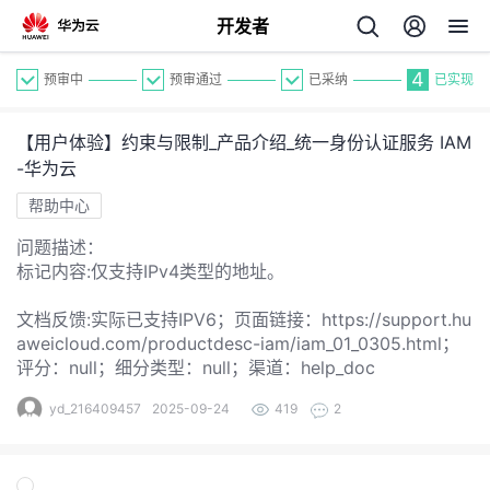
开发者
4
预审中
预审通过
已采纳
已实现
【用户体验】约束与限制_产品介绍_统一身份认证服务 IAM
-华为云
帮助中心
问题描述：
个
标记内容:仅支持IPv4类型的地址。
我
文档反馈:实际已支持IPV6；页面链接：https://support.hu
人
aweicloud.com/productdesc-iam/iam_01_0305.html；
评分：null；细分类型：null；渠道：help_doc
的
主
yd_216409457
2025-09-24
419
2
开
页