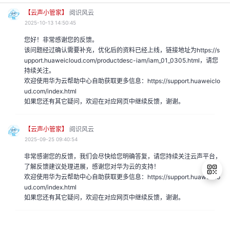
的
【云声小管家】
阅识风云
注
我
2025-10-13 14:50:45
的
开
您好！非常感谢您的反馈。
的
该问题经过确认需要补充，优化后的资料已经上线，链接地址为https://s
Programs
发
upport.huaweicloud.com/productdesc-iam/iam_01_0305.html，请您
持续关注。
支
欢迎使用华为云帮助中心自助获取更多信息：https://support.huaweiclo
者
ud.com/index.html
如果您还有其它疑问，欢迎在对应网页中继续反馈，谢谢。
持
学
【云声小管家】
阅识风云
我
堂
2025-09-25 09:40:54
我
非常感谢您的反馈，我们会尽快给您明确答复，请您持续关注云声平台，
的
我
了解反馈建议处理进展，感谢您对华为云的支持！
欢迎使用华为云帮助中心自助获取更多信息：https://support.huaweiclo
的
技
ud.com/index.html
我
的
如果您还有其它疑问，欢迎在对应网页中继续反馈，谢谢。
云
术
退
我
的
课
出