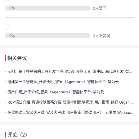
发
0
%
0
人赞同
者
我
0
%
0
人不赞同
我
的
相关建议
我
的
博
示例：基于控制台的工具开发与应用实践_沙箱工具_组件库_高代码开发_智果（AgentArts）智能体平台-华为云
我
的
论
客
搭建第一个智能体_开始使用_智果（AgentArts）智能体平台-华为云
我
资产广场_产品介绍_智果（AgentArts）智能体平台-华为云
的
圈
坛
RCP语法介绍_资源控制策略介绍_资源控制策略管理_用户指南_组织 Organizations-华为云
我
的
直
子
在软终端上安装客户端_安装客户端_用户指南（终端用户）_云桌面 Workspace-华为云
的
活
播
我
评论（
2
）
关
动
我