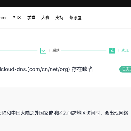
rams
社区
学堂
大赛
支持
茶思屋
4
已采纳
已实现
d-dns.(com/cn/net/org) 存在缺陷
已实
大陆和中国大陆之外国家或地区之间跨地区访问时，会出现网络