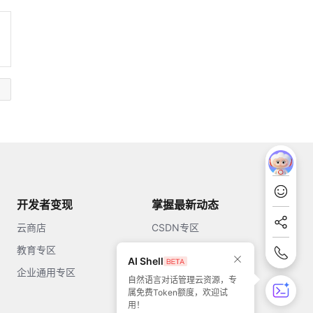
开发者变现
掌握最新动态
云商店
CSDN专区
教育专区
知乎
AI Shell
企业通用专区
开源中国
自然语言对话管理云资源，专
属免费Token额度，欢迎试
51CTO
用！