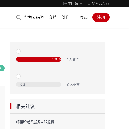
中国站
华为云App
华为云码道
文档
创作
登录
注册
100
%
1
人赞同
现
0
%
0
人不赞同
相关建议
邮箱和域名服务立即退费