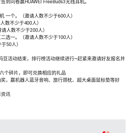
卷赢HUAWEI FreeBuds3无线耳机。
无线耳机 一个。（邀请人数不少于600人）
请人数不少于400人）
邀请人数不少于200人）
码豆二选一。（邀请人数不少于100人）
少于50人）
送码豆活动结束，排行榜活动继续进行~赶紧来邀请好友报名并
”六个碎片，即可兑换相应的礼品
抽奖，赢机器人蓝牙音响、旅行颈枕、超大桌面鼠标垫等好
彩资讯