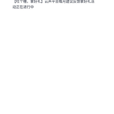
【吐个槽，拿好礼】云声平台每月建议反馈拿好礼活
动正在进行中