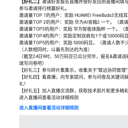
【好礼二】
邀请好友报名直播并使好友回到直播间填写签到问
参与邀请排行榜赢好礼。
邀请量TOP 1的用户：奖励 HUAWEI FreeBuds3
邀请量TOP 2的用户：奖励 华为AI音箱2 一个。（邀
邀请量TOP3的用户：奖励 华为智能体脂秤 一个。（
邀请量TOP4的用户：奖励定制双肩包1个或10000
邀请量TOP5的用户：奖励 5000码豆。（邀请人数不
（人数相同时，以最先到达的为准）
（截至24日9时，50万码豆已瓜分完毕，报名&邀请
填写问卷吧）
【好礼三】参与碎片集集乐，收集关于“致远协同管理
【好礼四】看直播，向专家提问，参与问卷及关键词
礼！
【好礼五】加入直播交流群，获取技术胶片和更多精
进入直播间查看活动详细规则
进入直播间查看活动详细规则