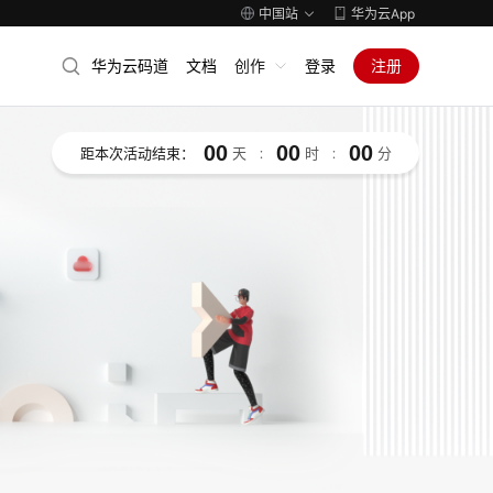
中国站
华为云App
华为云码道
文档
创作
登录
注册
00
00
00
距本次活动结束：
天
:
时
:
分