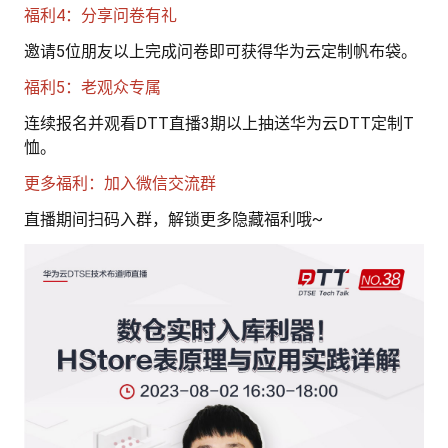
的
福利4：分享问卷有礼
注
我
的
邀请5位朋友以上完成问卷即可获得华为云定制帆布袋。
开
福利5：老观众专属
的
Programs
发
连续报名并观看DTT直播3期以上抽送华为云DTT定制T
恤。
支
者
更多福利：加入微信交流群
持
学
直播期间扫码入群，解锁更多隐藏福利哦~
我
堂
我
的
我
的
技
我
的
云
术
我
的
课