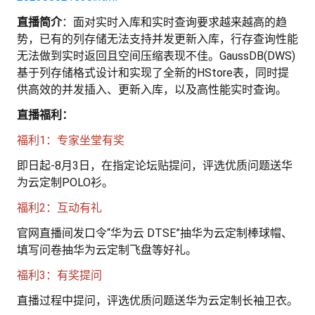
发
直播简介
：面对实时入库和实时查询要求越来越高的趋
者
势，已有的列存储无法支持并发更新入库，行存查询性能
无法做到实时返回且空间压缩表现不佳。GaussDB(DWS)
基于列存储格式设计和实现了全新的HStore表，同时提
我
供高效的并发插入、更新入库，以及高性能实时查询。
我
的
直播福利：
福利1：专家坐堂有奖
我
的
博
即日起-8月3日，在指定论坛贴提问，评选优质问题送华
我
的
论
客
为云定制POLO衫。
福利2：互动有礼
我
的
圈
坛
官网直播间发口令“华为云 DTSE”抽华为云定制棒球帽、
我
的
直
子
填写问卷抽华为云定制飞盘等好礼。
福利3：有奖提问
的
活
播
我
直播过程中提问，评选优质问题送华为云定制长袖卫衣。
关
动
我