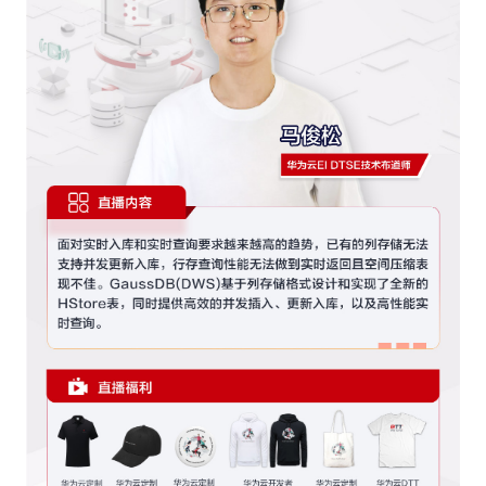
声
支
我
的
认
程
建
持
的
实
证
议
收
验
藏