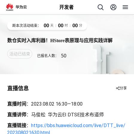
开发者
00
00
00
距本次活动结束：
天
:
时
:
分
数仓实时入库利器！HStore表原理与应用实践详解
活动已结束
50
已报名人数：
个
我
人
直播信息
分享
的
主
直播时间
：2023.08.02 16:30—18:00
直播讲师
：马俊松 华为云EI DTSE技术布道师
开
页
直播链接
：
https://bbs.huaweicloud.com/live/DTT_live/
202308021630.html