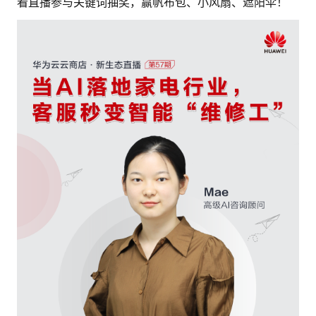
的
看直播参与关键词抽奖，赢帆布包、小风扇、遮阳伞！
注
我
的
开
的
Programs
发
支
者
持
学
我
堂
我
的
我
的
技
我
的
云
术
我
的
课