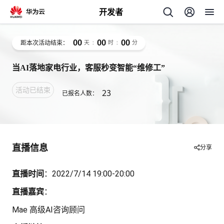
开发者
00
00
00
距本次活动结束：
天
:
时
:
分
当AI落地家电行业，客服秒变智能“维修工”
活动已结束
23
已报名人数：
个
我
人
直播信息
分享
的
主
直播时间
：2022/7/14 19:00-20:00
直播嘉宾
：
开
页
Mae 高级AI咨询顾问