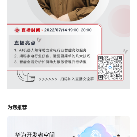
声
支
我
的
认
程
建
持
的
实
证
议
收
验
藏
为您推荐