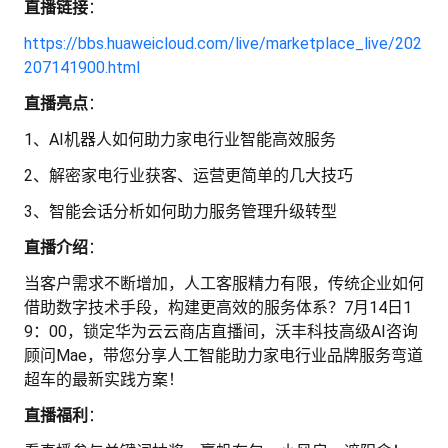
发
直播链接
：
https://bbs.huaweicloud.com/live/marketplace_live/202
者
207141900.html
直播亮点
：
我
1、AI机器人如何助力家电行业智能高效服务
我
的
2、解密家电行业获客、运营更简单的几大技巧
我
的
博
3、智能会话分析如何助力服务管理升级转型
直播介绍
：
我
的
论
客
当客户需求不断增加，人工客服精力有限，传统企业如何
我
的
圈
坛
借助数字技术手段，构建更高效的服务体系？7月14日1
9：00，锁定华为云云商店直播间，沃丰科技高级AI咨询
我
的
直
子
顾问Mae，带您分享人工智能助力家电行业品牌服务弯道
超车的最新实践方案！
的
活
播
我
直播福利
：
关
动
我