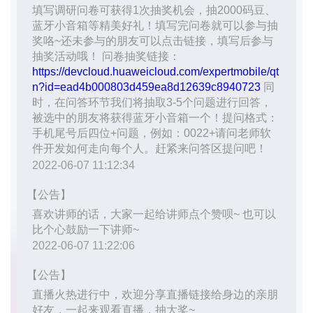
持
建
证
实
的
议
验
收
藏