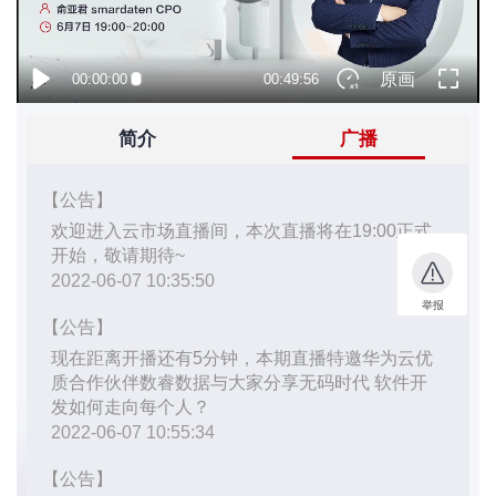
者
我
的
我
博
的
我
客
论
的
我
坛
圈
的
我
子
直
的
我
我
播
活
的
我
动
关
的