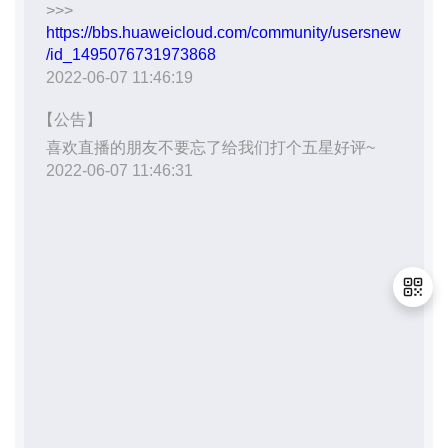
退
出
登
录