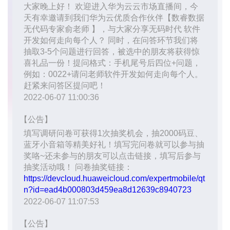
我
注
的
开
的
Programs
发
支
者
持
学
我
堂
的
我
我
技
的
的
我
术
云
课
的
我
支
声
程
认
的
我