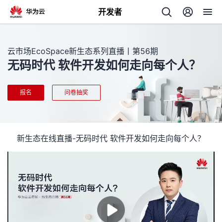
开发者
返
回
云市场EcoSpace新生态系列直播丨第56期
无码时代 软件开发如何走向每个人？
报名
问卷抽奖
个
新生态在线直播-无码时代 软件开发如何走向每个人？
我
人
的
主
开
页
发