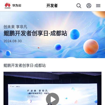
开发者
返
回
创未来 享非凡
鲲鹏开发者创享日·成都站
2024.08.30
个
鲲鹏开发者创享日·成都站
我
人
的
主
开
页
发