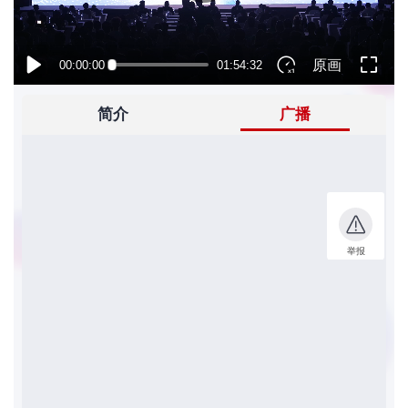
者
我
的
我
博
的
我
客
论
的
我
坛
圈
的
我
子
直
的
我
我
播
活
的
我
动
关
的