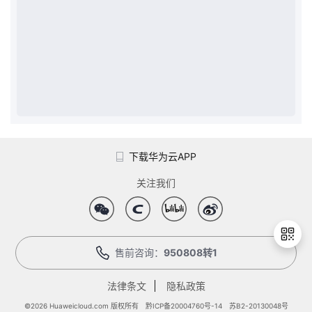
我
注
的
开
的
Programs
发
支
者
持
学
我
堂
下载华为云APP
关注我们
的
我
我
技
的
的
我
术
云
售前咨询：
950808转1
课
的
我
支
声
法律条文
隐私政策
程
认
的
我
退
出
©2026 Huaweicloud.com 版权所有
黔ICP备20004760号-14
苏B2-20130048号