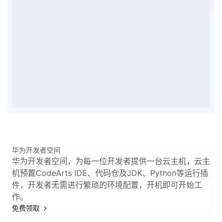
我
注
的
开
的
Programs
发
支
者
持
学
我
堂
的
我
我
华为开发者空间
技
的
的
我
华为开发者空间，为每一位开发者提供一台云主机，云主
机预置CodeArts IDE、代码仓及JDK、Python等运行插
术
云
课
的
我
件，开发者无需进行繁琐的环境配置，开机即可开始工
作。
支
声
程
认
的
我
免费领取