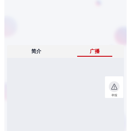
者
我
的
我
博
的
我
客
论
的
我
坛
圈
的
我
子
直
的
我
我
播
活
的
我
动
关
的