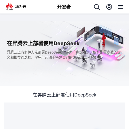
开发者
返
回
在昇腾云上部署使用DeepSeek
昇腾云上有多种方法部署DeepSeek，讲师一步步演示，解析配置参数的含
义和推荐的选择。学完一起动手搭建自己的DeepSeek环境吧！
个
我
人
在昇腾云上部署使用DeepSeek
的
主
开
页
发