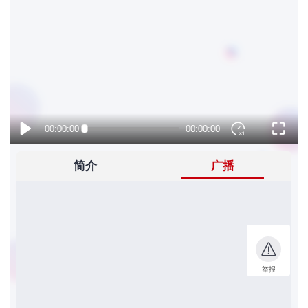
者
我
的
我
博
的
我
客
论
的
我
坛
圈
的
我
子
直
的
我
我
播
活
的
我
动
关
的