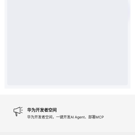
我
注
的
开
的
Programs
发
支
者
持
学
我
堂
的
我
我
技
的
的
我
术
云
课
的
我
华为开发者空间
华为开发者空间，一键开发AI Agent、部署MCP
支
声
程
认
的
我