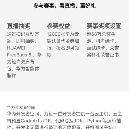
议
参与赛事，看直播，赢好礼
注
验
收
藏
直播抽奖
参赛权益
赛事奖项设置
通过扫码互动答
12000张华为云
超68万总奖金
题，即可抽奖：
微认证代金券加
池，机考绿卡、
HUAWEI
持，报名即可领
面试绿卡、荣誉
FreeBuds 6i、华
取
奖杯和荣誉证书
为轻尚双肩背
包、华为智能体
脂秤
华为开发者空间
华为开发者空间，为每一位开发者提供一台云主机，云主
机预置CodeArts IDE、代码仓及JDK、Python等运行插
件，开发者无需进行繁琐的环境配置，开机即可开始工