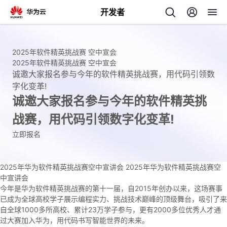
开发者
返
回
2025年软件精英挑战赛 空中宣会
2025年软件精英挑战赛 空中宣会
诚邀大家报名参与今年的软件精英挑战赛，用代码引领数
字化变革!
诚邀大家报名参与今年的软件精英挑
战赛，用代码引领数字化变革!
个
立即报名
我
人
2025年华为软件精英挑战赛空中宣讲会
2025年华为软件精英挑战赛空
我
的
主
中宣讲会
今年是华为软件精英挑战赛的第十一届，自2015年创办以来，这场赛事
我
的
开
页
已成为全球高校学子展示编程实力、挑战技术巅峰的顶级舞台，吸引了来
自全球1000多所高校、累计23万学子参与，更有2000多位优秀人才通
我
的
开
发
过大赛加入华为，用代码书写智能世界的未来。