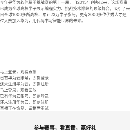
今年是华为软件精英挑战赛的第十一届，自2015年创办以来，这场赛事
已成为全球高校学子展示编程实力、挑战技术巅峰的顶级舞台，吸引了来
的
Programs
发
者
自全球1000多所高校、累计23万学子参与，更有2000多位优秀人才通
过大赛加入华为，用代码书写智能世界的未来。
支
者
我
持
学
的
我
我
堂
博
的
我
的
我
客
论
的
我
我
马上登录，观看直播
已有华为云账号，即刻登录
技
的
坛
圈
的
我
的
我
还未注册华为云，即刻注册
马上登录，观看回放
术
云
子
直
的
我
课
的
我
已有华为云账号，即刻登录
还未注册华为云，即刻注册
支
声
播
活
的
直播正在恢复，请稍后重试
程
认
的
我
持
建
动
关
证
实
的
参与赛事，看直播，赢好礼