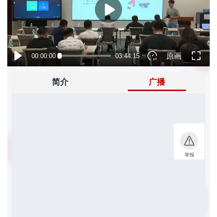
者
我
的
我
博
的
我
客
论
的
我
坛
圈
的
我
子
直
的
我
我
播
活
的
我
动
关
的