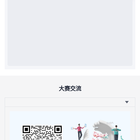
我
注
的
开
的
Programs
发
支
者
持
学
我
堂
的
我
我
大赛交流
技
的
的
我
术
云
课
的
我
支
声
程
认
的
我