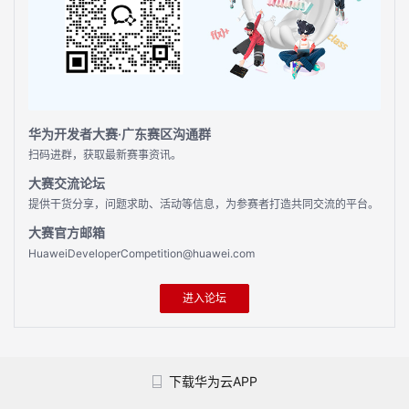
持
建
证
实
的
议
验
收
藏
华为开发者大赛·广东赛区沟通群
扫码进群，获取最新赛事资讯。
大赛交流论坛
提供干货分享，问题求助、活动等信息，为参赛者打造共同交流的平台。
大赛官方邮箱
HuaweiDeveloperCompetition@huawei.com
进入论坛
下载华为云APP