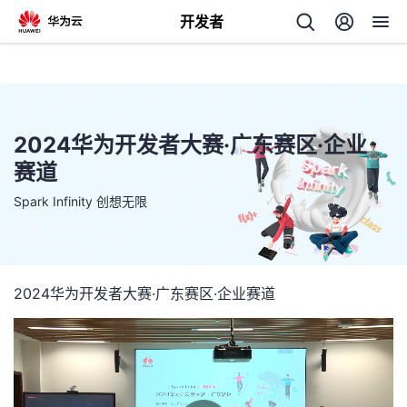
开发者
返
回
2024华为开发者大赛·广东赛区·企业
赛道
Spark Infinity 创想无限
个
我
人
2024华为开发者大赛·广东赛区·企业赛道
的
主
开
页
发