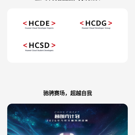
驰骋赛场，超越自我