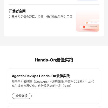
我
注
的
开
开发者空间
的
Programs
发
为开发者提供免费算力资源，低门槛体验华为工具
支
者
持
学
我
堂
Hands-On最佳实践
的
我
我
技
的
Agentic DevOps Hands-On最佳实践
的
我
基于华为云码道（CodeArts）代码智能体与原生CCE能力，从代
码生成到部署优化，践行规范驱动开发（SDD）
术
云
课
的
我
查看详情
支
声
程
认
的
我