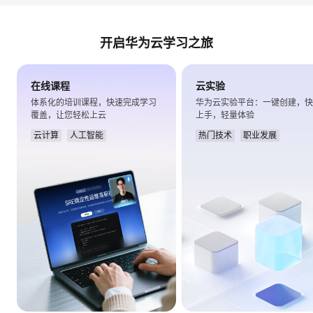
开启华为云学习之旅
在线课程
云实验
体系化的培训课程，快速完成学习
华为云实验平台：一键创建，快
覆盖，让您轻松上云
上手，轻量体验
云计算
人工智能
热门技术
职业发展