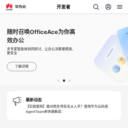
开发者
返
回
随时召唤OfficeAce为你高
效办公
多专家智能体协同研讨，让办公决策更精准、
更安全
了解详情
个
我
人
的
主
最新动态
【实践案例】面对陌生项目无从入手？使用华为云码道
开
页
AgentTeam来快速解读：
发