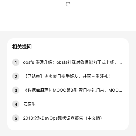
的
Programs
发
者
暂无回复
支
者
我
持
学
的
我
相关提问
我
堂
博
的
我
obsfs 重磅升级：obsfs挂载对象桶能力正式上线，本地访问更自由
1
的
我
客
论
的
我
我
【已结束】炎炎夏日携手好友，共享三重好礼！
2
技
的
坛
圈
的
我
的
我
《数据库原理》MOOC第3季 春日携礼归来，MOOC免费学， 分享得更多！
3
术
云
子
直
的
我
课
的
我
云原生
4
支
声
播
活
的
程
认
的
我
2018全球DevOps现状调查报告（中文版）
5
持
建
动
关
证
实
的