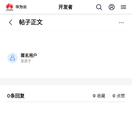
开发者
帖子正文
返
回
匿名用户
发表于
加
载
个
失
败
我
人
0条回复
0
收藏
0
点赞
我
的
主
我
的
开
页
我
的
开
发