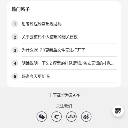
议
注
验
收
热门帖子
藏
思考过程经常出现乱码
1
关于云道码个人使用的相关建议
2
为什么26.7.0更新后文件无法打开了
3
明确说明一下5.2 模型的排队逻辑, 省去无谓的排队时间
4
码道今天更新吗
5
下载华为云APP
关注我们