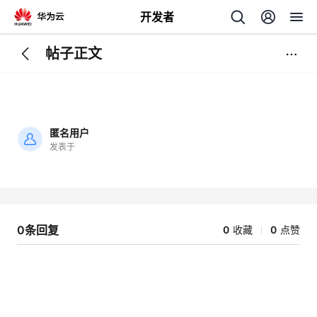
开发者
帖子正文
返
回
匿名用户
发表于
加
载
个
失
败
我
人
0条回复
0
收藏
0
点赞
的
主
开
页
发