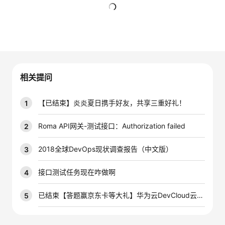
者
暂无回复
我
的
我
相关提问
博
的
我
【已结束】炎炎夏日携手好友，共享三重好礼！
1
客
论
的
我
Roma API网关-测试接口：Authorization failed
2
坛
圈
的
我
2018全球DevOps现状调查报告（中文版）
3
子
直
的
我
接口测试任务现在咋做啊
4
我
播
活
的
已结束【答题赢京东卡等大礼】华为云DevCloud云测赋能培训 | 0代码门槛完成自动化测试脚本实践
5
我
动
关
的