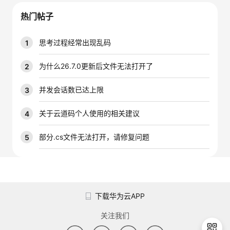
我
注
的
开
热门帖子
的
Programs
发
思考过程经常出现乱码
1
支
者
为什么26.7.0更新后文件无法打开了
2
持
学
并发会话数已达上限
3
我
堂
关于云道码个人使用的相关建议
4
的
我
部分.cs文件无法打开，请修复问题
5
我
技
的
的
我
术
云
课
的
我
下载华为云APP
支
声
程
认
的
我
关注我们