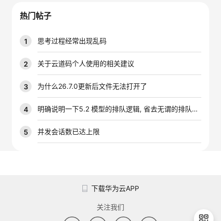
议
注
验
收
热门帖子
藏
思考过程经常出现乱码
1
关于云道码个人使用的相关建议
2
为什么26.7.0更新后文件无法打开了
3
明确说明一下5.2 模型的排队逻辑, 省去无谓的排队时间
4
并发会话数已达上限
5
下载华为云APP
关注我们