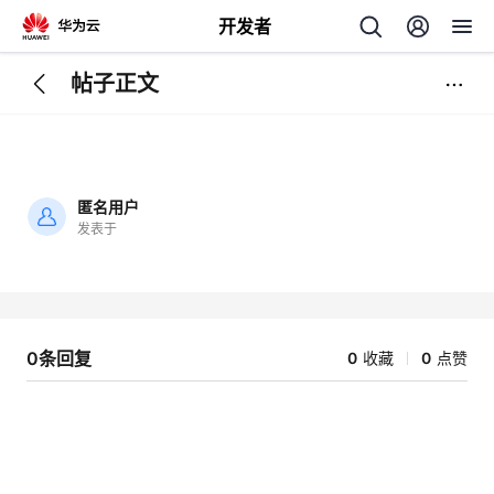
开发者
帖子正文
返
回
匿名用户
发表于
加
载
个
失
败
我
人
0条回复
0
收藏
0
点赞
我
的
主
我
的
开
页
我
的
开
发