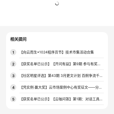
的
Programs
发
者
暂无回复
支
者
我
持
学
的
我
相关提问
我
堂
博
的
我
【向云而生•1024程序员节】技术市集活动合集
1
的
我
客
论
的
我
我
【获奖名单已公示】【开问有益】第9期 参与有奖技术问答活动，赢云宝盲盒手办~
2
技
的
坛
圈
的
我
的
我
【社区明星评选】第43期 3月更文计划 百舸争流千帆竞，积极创作赢开发者定制周边好礼！
3
术
云
子
直
的
我
课
的
我
【凭实例·赢大奖】云市场案例中心有奖征文——分享应用案例，推荐口碑好物，参与100%有奖！
4
支
声
播
活
的
程
认
的
我
【获奖名单已公示】【云咖问答】第1期：对话工具专家，畅谈插件界的全家桶，一起互动，好礼相送~
5
持
建
动
关
证
实
的