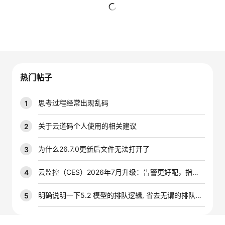
者
暂无回复
我
的
我
热门帖子
博
的
我
思考过程经常出现乱码
1
客
论
的
我
关于云道码个人使用的相关建议
2
坛
圈
的
我
为什么26.7.0更新后文件无法打开了
3
子
直
的
我
云监控（CES）2026年7月升级：告警更好配，指标更好查，插件更好装
4
我
播
活
的
明确说明一下5.2 模型的排队逻辑, 省去无谓的排队时间
5
我
动
关
的