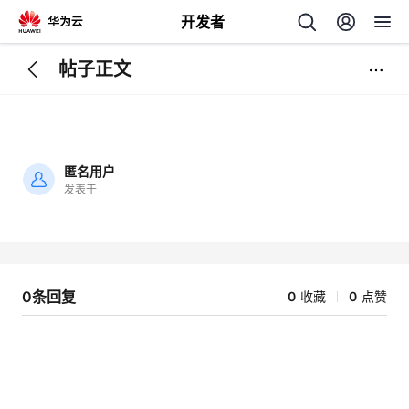
开发者
帖子正文
返
回
匿名用户
发表于
加
载
个
失
败
我
人
0条回复
0
收藏
0
点赞
的
主
开
页
发