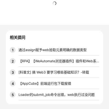
的
Programs
发
者
暂无回复
支
者
我
持
学
的
我
相关提问
我
堂
博
的
我
通过assign赋予web拾取元素明确的数据类型
1
的
我
客
论
的
我
我
【RPA】【WeAutomate浏览器插件】插件和Web系统冲突，导致浏览器卡死（CPU动态100%)
2
技
的
坛
圈
的
我
的
我
[科普文] 搞 Web3 要学习哪些基础知识？-转载
3
术
云
子
直
的
我
课
的
我
【AppCube】前端运行包下载报错
4
支
声
播
活
的
程
认
的
我
Loader的submit_job命令出错，web执行过没问题
5
持
建
动
关
证
实
的