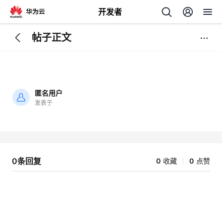
开发者
帖子正文
返
回
匿名用户
发表于
加
载
个
失
败
我
人
0条回复
0
收藏
0
点赞
我
的
主
我
的
开
页
我
的
开
发