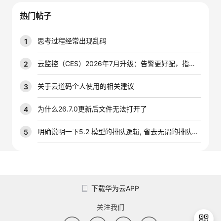
议
注
验
收
热门帖子
藏
思考过程经常出现乱码
1
云监控（CES）2026年7月升级：告警更好配，指标更好查，插件更好装
2
关于云道码个人使用的相关建议
3
为什么26.7.0更新后文件无法打开了
4
明确说明一下5.2 模型的排队逻辑, 省去无谓的排队时间
5
下载华为云APP
关注我们