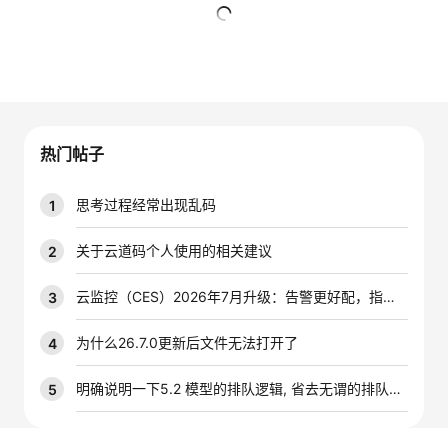
者
暂无回复
我
的
我
热门帖子
博
的
我
思考过程经常出现乱码
1
客
论
的
我
关于云道码个人使用的相关建议
2
坛
圈
的
我
云监控（CES）2026年7月升级：告警更好配，指标更好查，插件更好装
3
子
直
的
我
为什么26.7.0更新后文件无法打开了
4
我
播
活
的
明确说明一下5.2 模型的排队逻辑, 省去无谓的排队时间
5
我
动
关
的