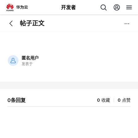
开发者
帖子正文
返
回
匿名用户
发表于
加
载
个
失
败
我
人
0条回复
0
收藏
0
点赞
的
主
开
页
发