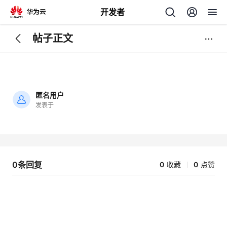
开发者
帖子正文
返
回
匿名用户
发表于
加
载
个
失
败
我
人
0条回复
0
收藏
0
点赞
的
主
开
页
发