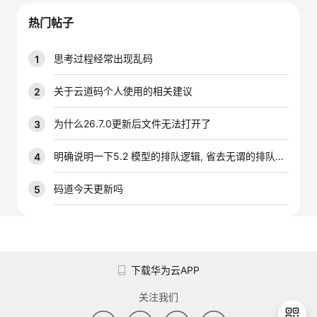
我
注
的
开
热门帖子
的
Programs
发
思考过程经常出现乱码
1
支
者
关于云道码个人使用的相关建议
2
持
学
为什么26.7.0更新后文件无法打开了
3
我
堂
明确说明一下5.2 模型的排队逻辑, 省去无谓的排队时间
4
的
我
码道今天更新吗
5
我
技
的
的
我
术
云
课
的
我
下载华为云APP
支
声
程
认
的
我
关注我们