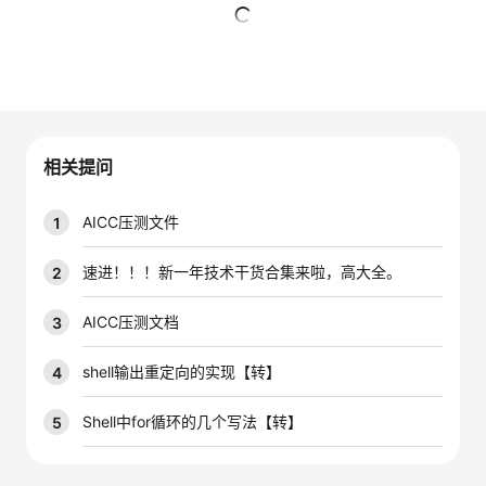
者
暂无回复
我
的
我
相关提问
博
的
我
AICC压测文件
1
客
论
的
我
速进！！！新一年技术干货合集来啦，高大全。
2
坛
圈
的
我
AICC压测文档
3
子
直
的
我
shell输出重定向的实现【转】
4
我
播
活
的
Shell中for循环的几个写法【转】
5
我
动
关
的