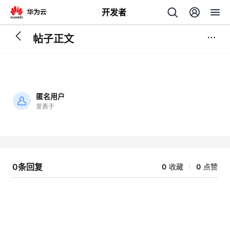
开发者
帖子正文
返
回
匿名用户
发表于
加
载
个
失
败
我
人
0条回复
0
收藏
0
点赞
的
主
开
页
发