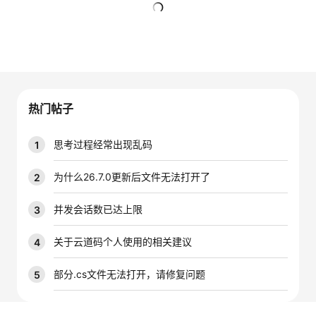
者
暂无回复
我
的
我
热门帖子
博
的
我
思考过程经常出现乱码
1
客
论
的
我
为什么26.7.0更新后文件无法打开了
2
坛
圈
的
我
并发会话数已达上限
3
子
直
的
我
关于云道码个人使用的相关建议
4
我
播
活
的
部分.cs文件无法打开，请修复问题
5
我
动
关
的