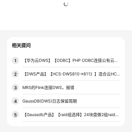
者
暂无回复
我
的
我
相关提问
博
的
我
【华为云DWS】【ODBC】PHP ODBC连接公有云上的DWS数据库怎么操作啊
1
客
论
的
我
【DWS产品】【HCS-DWS810→811》】混合云HCS8.1.1环境DWS从810升级至811后，管控面报错
2
坛
圈
的
我
MRS的Flink连接DWS，报错
3
子
直
的
我
GaussDB(DWS)日志保留周期
4
我
播
活
的
【Gaussdb产品】【raid组选择】24块盘做2组raid5和做4组raid5哪种效率高
5
我
动
关
的