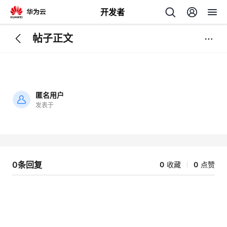
开发者
帖子正文
返
回
匿名用户
发表于
加
载
个
失
败
我
人
0条回复
0
收藏
0
点赞
的
主
开
页
发