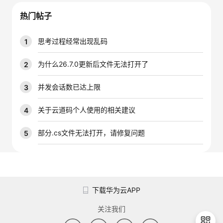
我
注
的
开
热门帖子
的
Programs
发
思考过程经常出现乱码
1
支
者
为什么26.7.0更新后文件无法打开了
2
持
学
并发会话数已达上限
3
我
堂
关于云道码个人使用的相关建议
4
的
我
部分.cs文件无法打开，请修复问题
5
我
技
的
的
我
术
云
课
的
我
下载华为云APP
支
声
程
认
的
我
关注我们