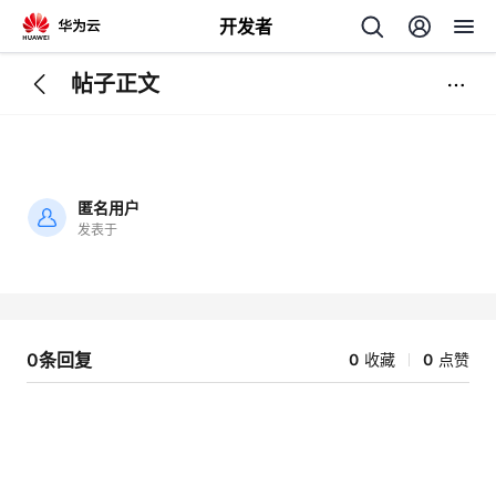
开发者
帖子正文
返
回
匿名用户
发表于
加
载
个
失
败
我
人
0条回复
0
收藏
0
点赞
的
主
开
页
发