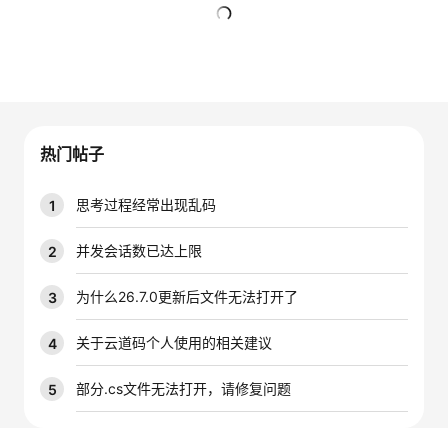
者
暂无回复
我
的
我
热门帖子
博
的
我
思考过程经常出现乱码
1
客
论
的
我
并发会话数已达上限
2
坛
圈
的
我
为什么26.7.0更新后文件无法打开了
3
子
直
的
我
关于云道码个人使用的相关建议
4
我
播
活
的
部分.cs文件无法打开，请修复问题
5
我
动
关
的