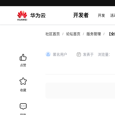
开发者
开发
活
/
/
/
社区首页
论坛首页
版务管理
【全
欢迎
匿名用户
发表于
浏览量：
加
载
点赞
失
败
收藏