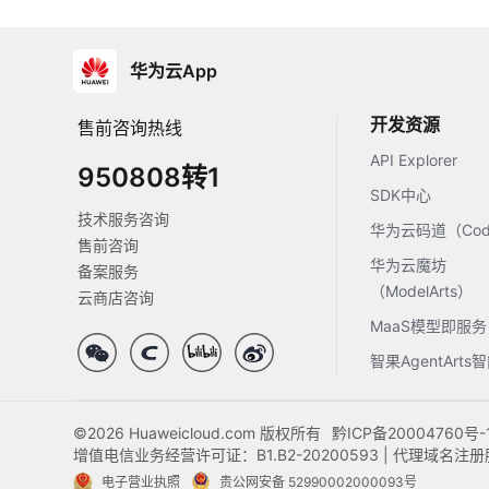
华为云App
开发资源
售前咨询热线
API Explorer
950808转1
SDK中心
技术服务咨询
华为云码道（Code
售前咨询
华为云魔坊
备案服务
（ModelArts）
云商店咨询
MaaS模型即服务
智果AgentArt
©2026 Huaweicloud.com 版权所有
黔ICP备20004760号-
增值电信业务经营许可证：B1.B2-20200593 | 代理域名
电子营业执照
贵公网安备 52990002000093号