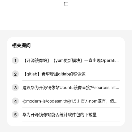
的
Programs
发
者
暂无回复
支
者
我
持
学
的
我
相关提问
我
堂
博
的
我
【开源镜像站】【yum更新模块】一直出现Operation timed out
1
的
我
客
论
的
我
我
【gitlab】希望增加gitlab的镜像源
2
技
的
坛
圈
的
我
的
我
建议华为开源镜像站Ubuntu镜像直接把sources.list内容放出来
3
术
云
子
直
的
我
课
的
我
@modern-js/codesmith@1.5.1 官方npm源有，但华为云拉不到
4
支
声
播
活
的
程
认
的
我
华为开源镜像站能否统计软件包的下载量
5
持
建
动
关
证
实
的