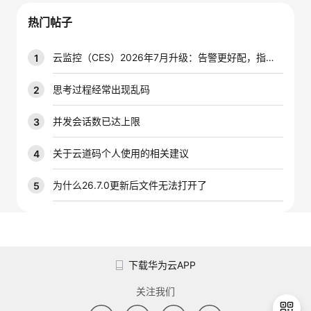
议
注
验
收
热门帖子
藏
云监控（CES）2026年7月升级：告警更好配，指标更好查，插件更好装
1
思考过程经常出现乱码
2
并发会话数已达上限
3
关于云道码个人使用的相关建议
4
为什么26.7.0更新后文件无法打开了
5
下载华为云APP
关注我们