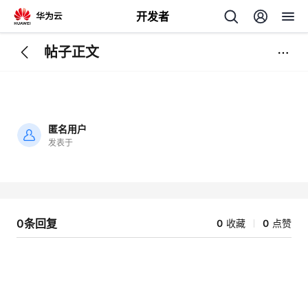
开发者
帖子正文
返
回
匿名用户
发表于
加
载
个
失
败
我
人
0条回复
0
收藏
0
点赞
我
的
主
我
的
开
页
我
的
开
发