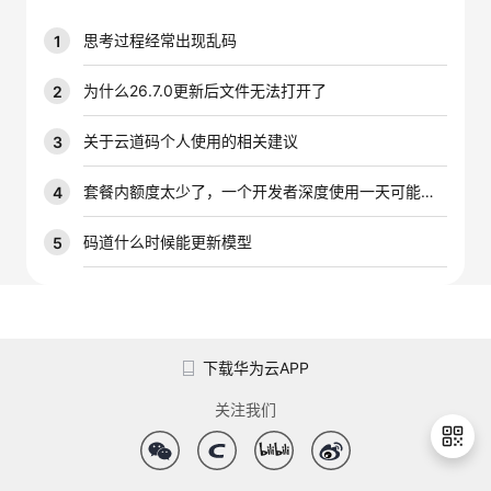
我
注
的
开
思考过程经常出现乱码
1
的
Programs
发
为什么26.7.0更新后文件无法打开了
2
支
者
关于云道码个人使用的相关建议
3
持
学
套餐内额度太少了，一个开发者深度使用一天可能就是大几千万的tokens，能不能增加一下套餐内的配额
4
我
堂
码道什么时候能更新模型
5
的
我
我
技
的
的
我
下载华为云APP
术
云
课
的
我
关注我们
支
声
程
认
的
我