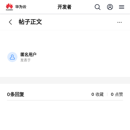
开发者
帖子正文
返
回
匿名用户
发表于
加
载
个
失
败
我
人
0条回复
0
收藏
0
点赞
的
主
开
页
发