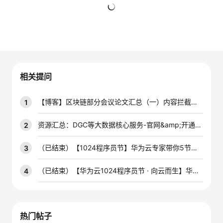
者
暂无回复
我
的
我
相关提问
博
的
我
【博客】区块链部分会议论文汇总（一）内容拦截申诉
1
客
论
的
我
资源汇总：DGC等大数据核心服务-官网&amp;开通&amp;学习材料 -V1.0
2
坛
圈
的
我
（已结束）【1024程序员节】华为云专家带你5节课玩转区块链服务，解锁新技能！赢码豆&amp;多种好礼！（点亮应用服务卡牌）
3
子
直
的
我
（已结束）【华为云1024程序员节 · 向云而生】华为云数据库课程学习+产品体验+中秋特惠，精彩只等你来！
4
我
播
活
的
我
动
关
的
热门帖子