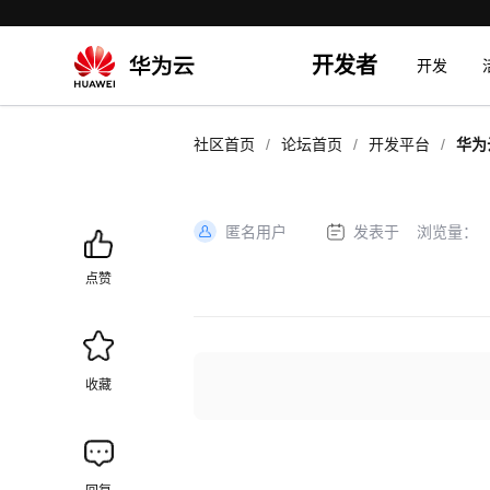
开发者
开发
/
/
/
社区首页
论坛首页
开发平台
华为
题
匿名用户
发表于
浏览量：
加
载
点赞
失
败
收藏