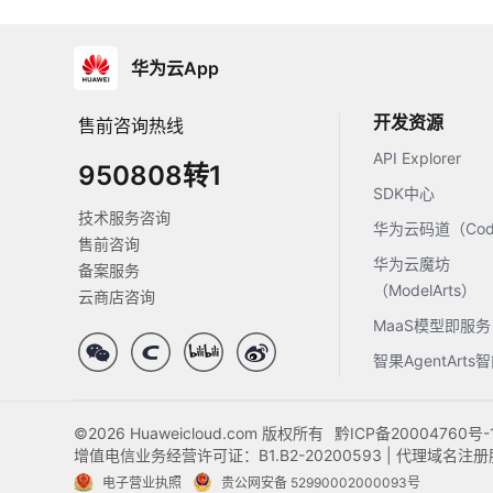
华为云App
开发资源
售前咨询热线
API Explorer
950808转1
SDK中心
技术服务咨询
华为云码道（Code
售前咨询
华为云魔坊
备案服务
（ModelArts）
云商店咨询
MaaS模型即服务
智果AgentArt
©2026 Huaweicloud.com 版权所有
黔ICP备20004760号-
增值电信业务经营许可证：B1.B2-20200593 | 代理域名
电子营业执照
贵公网安备 52990002000093号