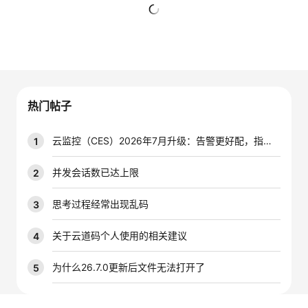
者
暂无回复
我
的
我
热门帖子
博
的
我
云监控（CES）2026年7月升级：告警更好配，指标更好查，插件更好装
1
客
论
的
我
并发会话数已达上限
2
坛
圈
的
我
思考过程经常出现乱码
3
子
直
的
我
关于云道码个人使用的相关建议
4
我
播
活
的
为什么26.7.0更新后文件无法打开了
5
我
动
关
的