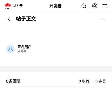
开发者
帖子正文
返
回
匿名用户
发表于
加
载
个
失
败
我
人
0条回复
0
收藏
0
点赞
的
主
开
页
发