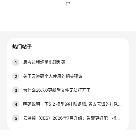
者
暂无回复
我
的
我
热门帖子
博
的
我
思考过程经常出现乱码
1
客
论
的
我
关于云道码个人使用的相关建议
2
坛
圈
的
我
为什么26.7.0更新后文件无法打开了
3
子
直
的
我
明确说明一下5.2 模型的排队逻辑, 省去无谓的排队时间
4
我
播
活
的
云监控（CES）2026年7月升级：告警更好配，指标更好查，插件更好装
5
我
动
关
的