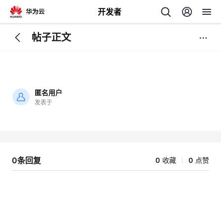
开发者
帖子正文
返
回
匿名用户
发表于
加
载
个
失
败
我
人
0条回复
0
收藏
0
点赞
的
主
开
页
发