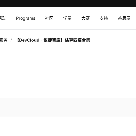
活动
Programs
社区
学堂
大赛
支持
茶思屋
/
服务
【DevCloud · 敏捷智库】估算四篇合集