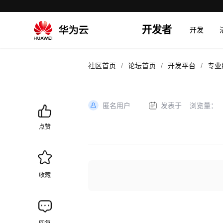
开发者
开发
/
/
/
社区首页
论坛首页
开发平台
专业
匿名用户
发表于
浏览量：
加
载
点赞
失
败
收藏