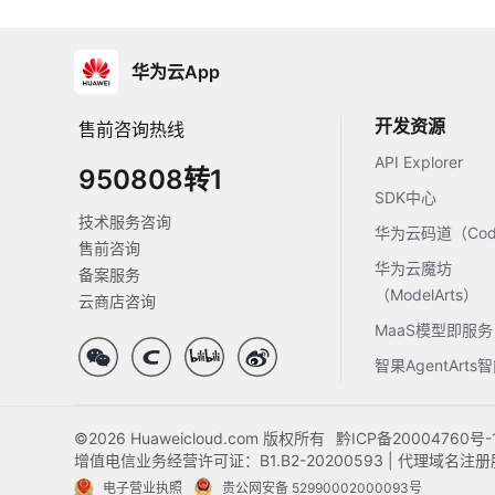
华为云App
开发资源
售前咨询热线
API Explorer
950808转1
SDK中心
技术服务咨询
华为云码道（Code
售前咨询
华为云魔坊
备案服务
（ModelArts）
云商店咨询
MaaS模型即服务
智果AgentArt
©2026 Huaweicloud.com 版权所有
黔ICP备20004760号-
增值电信业务经营许可证：B1.B2-20200593 | 代理域名
电子营业执照
贵公网安备 52990002000093号