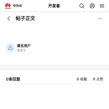
开发者
帖子正文
返
回
匿名用户
发表于
加
载
个
失
败
我
人
0条回复
0
收藏
0
点赞
的
主
开
页
发