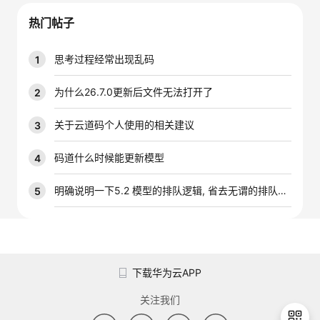
我
注
的
开
热门帖子
的
Programs
发
思考过程经常出现乱码
1
支
者
为什么26.7.0更新后文件无法打开了
2
持
学
关于云道码个人使用的相关建议
3
我
堂
码道什么时候能更新模型
4
的
我
明确说明一下5.2 模型的排队逻辑, 省去无谓的排队时间
5
我
技
的
的
我
术
云
课
的
我
下载华为云APP
支
声
程
认
的
我
关注我们