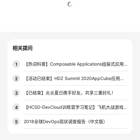
者
暂无回复
我
的
我
相关提问
博
的
我
【热词科普】Composable Applications组装式应用到底是啥？
1
客
论
的
我
【活动已结束】HDZ Summit 2020AppCube应用开发闯关训练营
2
坛
圈
的
我
【已结束】炎炎夏日携手好友，共享三重好礼！
3
子
直
的
我
【HCSD-DevCloud训练营学习笔记】飞机大战游戏上云实践
4
我
播
活
的
2018全球DevOps现状调查报告（中文版）
5
我
动
关
的