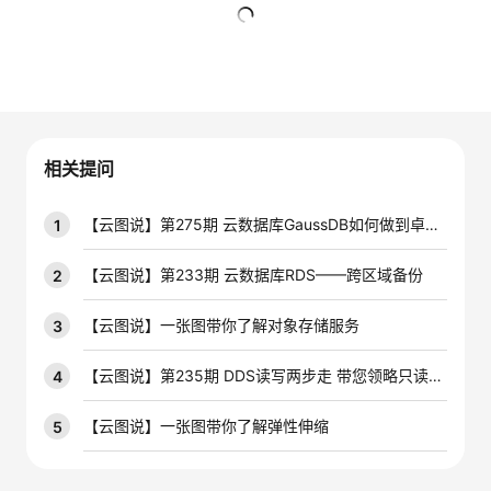
的
Programs
发
者
暂无回复
支
者
我
持
学
的
我
相关提问
我
堂
博
的
我
【云图说】第275期 云数据库GaussDB如何做到卓越性能
1
的
我
客
论
的
我
我
【云图说】第233期 云数据库RDS——跨区域备份
2
技
的
坛
圈
的
我
的
我
【云图说】一张图带你了解对象存储服务
3
术
云
子
直
的
我
课
的
我
【云图说】第235期 DDS读写两步走 带您领略只读节点的风采
4
支
声
播
活
的
程
认
的
我
【云图说】一张图带你了解弹性伸缩
5
持
建
动
关
证
实
的