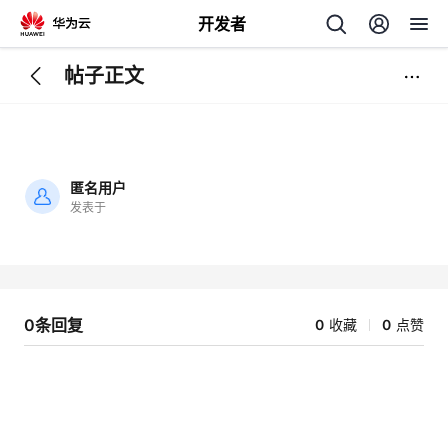
开发者
帖子正文
返
回
匿名用户
发表于
加
载
个
失
败
我
人
0条回复
0
收藏
0
点赞
我
的
主
我
的
开
页
我
的
开
发