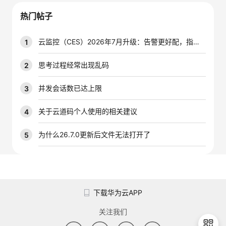
议
注
验
收
热门帖子
藏
云监控（CES）2026年7月升级：告警更好配，指标更好查，插件更好装
1
思考过程经常出现乱码
2
并发会话数已达上限
3
关于云道码个人使用的相关建议
4
为什么26.7.0更新后文件无法打开了
5
下载华为云APP
关注我们