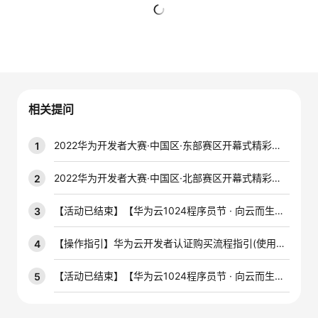
者
暂无回复
我
的
我
相关提问
博
的
我
2022华为开发者大赛·中国区·东部赛区开幕式精彩集锦
1
客
论
的
我
2022华为开发者大赛·中国区·北部赛区开幕式精彩集锦
2
坛
圈
的
我
【活动已结束】【华为云1024程序员节 · 向云而生】签到助力，多重礼品等你拿！
3
子
直
的
我
【操作指引】华为云开发者认证购买流程指引(使用代金券)
4
我
播
活
的
【活动已结束】【华为云1024程序员节 · 向云而生】斗图大赛，拼脑洞，得奖品！
5
我
动
关
的