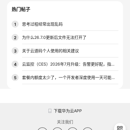
我
注
的
开
热门帖子
的
Programs
发
思考过程经常出现乱码
1
支
者
为什么26.7.0更新后文件无法打开了
2
持
学
关于云道码个人使用的相关建议
3
我
堂
云监控（CES）2026年7月升级：告警更好配，指标更好查，插件更好装
4
的
我
套餐内额度太少了，一个开发者深度使用一天可能就是大几千万的tokens，能不能增加一下套餐内的配额
5
我
技
的
的
我
术
云
课
的
我
下载华为云APP
支
声
程
认
的
我
关注我们