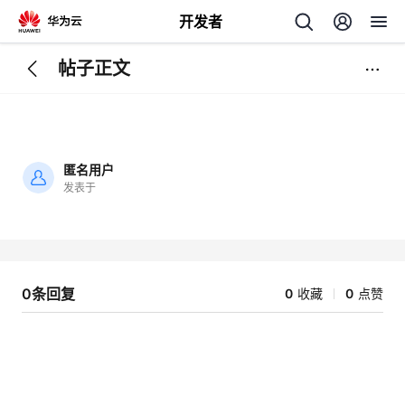
开发者
帖子正文
返
回
匿名用户
发表于
加
载
个
失
败
我
人
0条回复
0
收藏
0
点赞
的
主
开
页
发