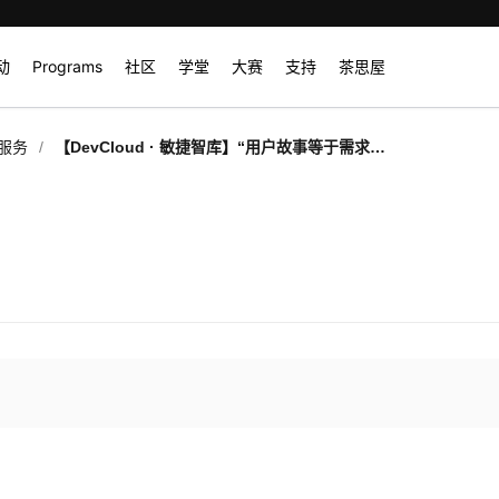
动
Programs
社区
学堂
大赛
支持
茶思屋
/
服务
【DevCloud · 敏捷智库】“用户故事等于需求说
明”——你一定没有写好用户故事