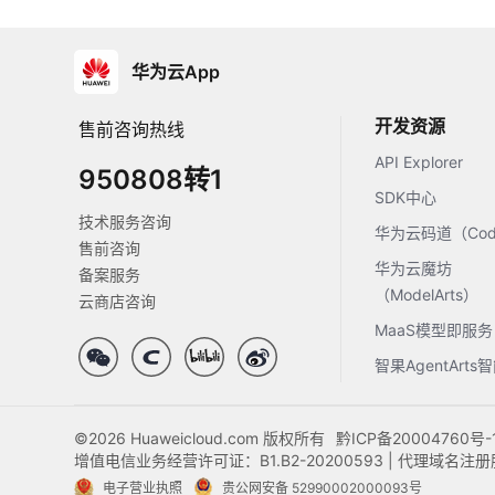
华为云App
开发资源
售前咨询热线
API Explorer
950808转1
SDK中心
技术服务咨询
华为云码道（Code
售前咨询
华为云魔坊
备案服务
（ModelArts）
云商店咨询
MaaS模型即服务
智果AgentArt
©2026 Huaweicloud.com 版权所有
黔ICP备20004760号-
增值电信业务经营许可证：B1.B2-20200593 | 代理域名
电子营业执照
贵公网安备 52990002000093号