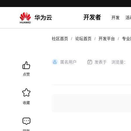
开发者
开发
活
/
/
/
社区首页
论坛首页
开发平台
专业
匿名用户
发表于
浏览量：
加
载
点赞
失
败
收藏