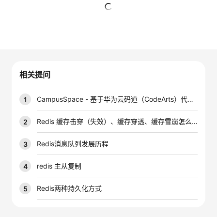
者
暂无回复
我
的
我
相关提问
博
的
我
CampusSpace - 基于华为云码道（CodeArts）代码智能体的校园场地智能预约管理系统
1
客
论
的
我
Redis 缓存击穿（失效）、缓存穿透、缓存雪崩怎么解决？
2
坛
圈
的
我
Redis消息队列发展历程
3
子
直
的
我
redis 主从复制
4
我
播
活
的
Redis两种持久化方式
5
我
动
关
的