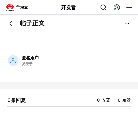
开发者
帖子正文
返
回
匿名用户
发表于
加
载
个
失
败
我
人
0条回复
0
收藏
0
点赞
的
主
开
页
发