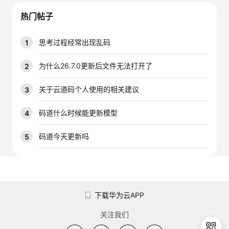
我
注
的
开
热门帖子
的
Programs
发
思考过程经常出现乱码
1
支
者
为什么26.7.0更新后文件无法打开了
2
持
学
关于云道码个人使用的相关建议
3
我
堂
码道什么时候能更新模型
4
的
我
码道今天更新吗
5
我
技
的
的
我
术
云
课
的
我
下载华为云APP
支
声
程
认
的
我
关注我们