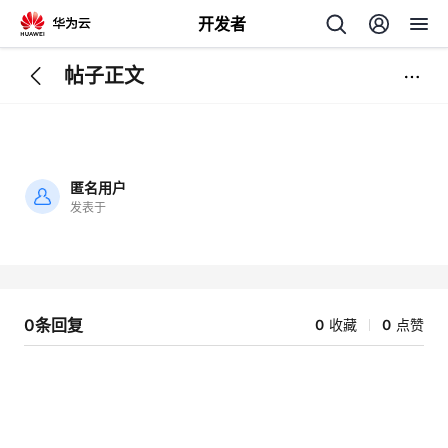
开发者
帖子正文
返
回
匿名用户
发表于
加
载
个
失
败
我
人
0条回复
0
收藏
0
点赞
的
主
开
页
发