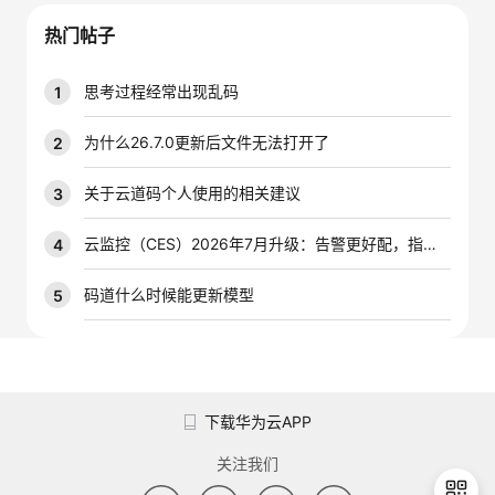
我
注
的
开
热门帖子
的
Programs
发
思考过程经常出现乱码
1
支
者
为什么26.7.0更新后文件无法打开了
2
持
学
关于云道码个人使用的相关建议
3
我
堂
云监控（CES）2026年7月升级：告警更好配，指标更好查，插件更好装
4
的
我
码道什么时候能更新模型
5
我
技
的
的
我
术
云
课
的
我
下载华为云APP
支
声
程
认
的
我
关注我们