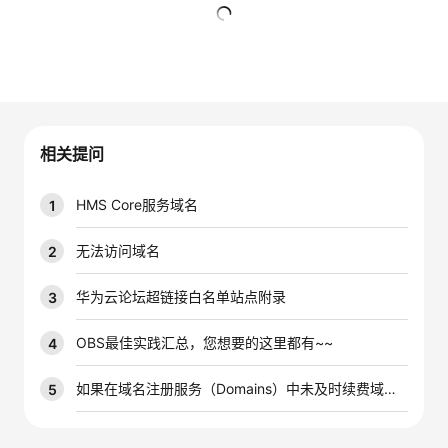
者
暂无回复
我
的
我
相关提问
博
的
我
HMS Core服务域名
1
客
论
的
我
无法访问域名
2
坛
圈
的
我
华为云论坛超链接白名单站点附录
3
子
直
的
我
OBS最佳实践汇总，您想要的这里都有~~
4
我
播
活
的
如果在域名注册服务（Domains）中未及时续费域名会发生什么？
5
我
动
关
的