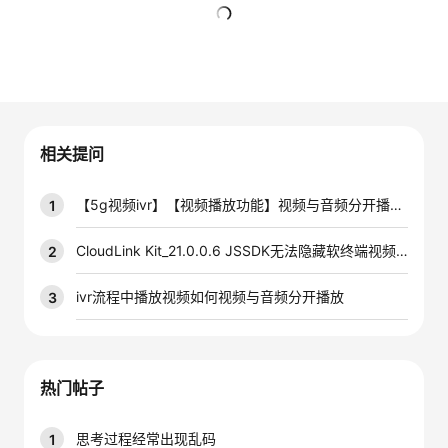
者
暂无回复
我
的
我
相关提问
博
的
我
【5g视频ivr】【视频播放功能】视频与音频分开播放失败
1
客
论
的
我
CloudLink Kit_21.0.0.6 JSSDK无法隐藏软终端视频页面按钮，跪求大佬们帮忙
2
坛
圈
的
我
ivr流程中播放视频如何视频与音频分开播放
3
子
直
的
我
我
播
活
的
热门帖子
我
动
关
的
思考过程经常出现乱码
1