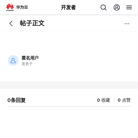
开发者
帖子正文
返
回
匿名用户
发表于
加
载
个
失
败
我
人
0条回复
0
收藏
0
点赞
的
主
开
页
发