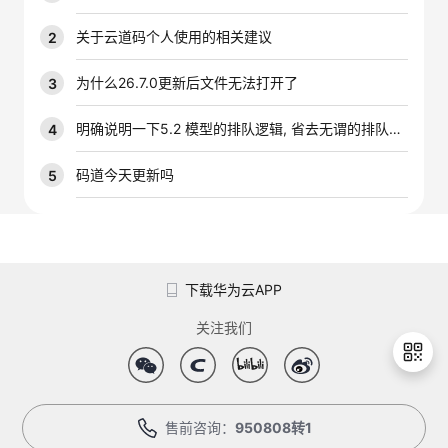
我
注
的
开
关于云道码个人使用的相关建议
2
的
Programs
发
为什么26.7.0更新后文件无法打开了
3
支
者
明确说明一下5.2 模型的排队逻辑, 省去无谓的排队时间
4
持
学
码道今天更新吗
5
我
堂
的
我
我
下载华为云APP
技
的
的
我
关注我们
术
云
课
的
我
支
声
程
认
的
我
售前咨询：
950808转1
退