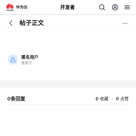
开发者
帖子正文
返
回
匿名用户
发表于
加
载
个
失
败
我
人
0条回复
0
收藏
0
点赞
的
主
开
页
发