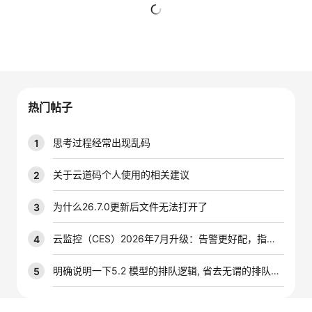
者
暂无回复
我
的
我
热门帖子
博
的
我
思考过程经常出现乱码
1
客
论
的
我
关于云道码个人使用的相关建议
2
坛
圈
的
我
为什么26.7.0更新后文件无法打开了
3
子
直
的
我
云监控（CES）2026年7月升级：告警更好配，指标更好查，插件更好装
4
我
播
活
的
明确说明一下5.2 模型的排队逻辑, 省去无谓的排队时间
5
我
动
关
的