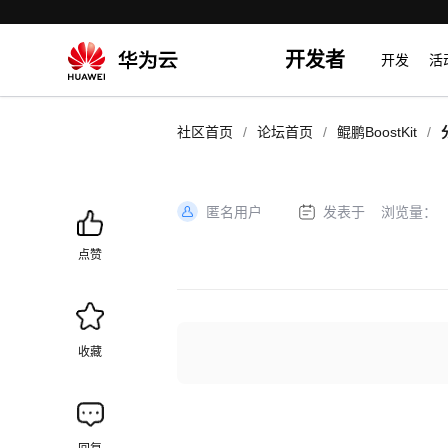
开发者
开发
活
/
/
/
社区首页
论坛首页
鲲鹏BoostKit
匿名用户
发表于
浏览量：
加
载
点赞
失
败
收藏