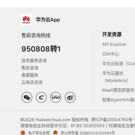
华为云App
开发资源
售前咨询热线
API Explorer
950808转1
SDK中心
技术服务咨询
华为云码道（Code
售前咨询
华为云魔坊
备案服务
（ModelArts）
云商店咨询
MaaS模型即服务
智果AgentArt
©2026 Huaweicloud.com 版权所有
黔ICP备20004760号-
增值电信业务经营许可证：B1.B2-20200593 | 代理域名
电子营业执照
贵公网安备 52990002000093号