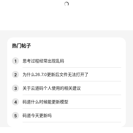
的
Programs
发
者
暂无回复
支
者
我
持
学
的
我
热门帖子
我
堂
博
的
我
思考过程经常出现乱码
1
的
我
客
论
的
我
我
为什么26.7.0更新后文件无法打开了
2
技
的
坛
圈
的
我
的
我
关于云道码个人使用的相关建议
3
术
云
子
直
的
我
课
的
我
码道什么时候能更新模型
4
支
声
播
活
的
程
认
的
我
码道今天更新吗
5
持
建
动
关
证
实
的