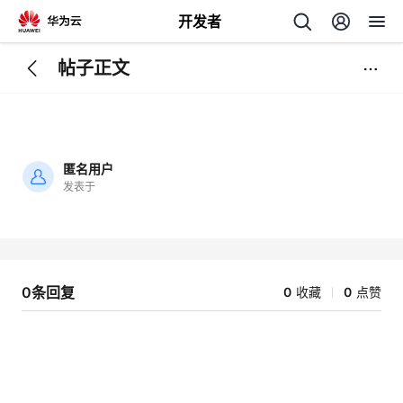
开发者
帖子正文
返
回
匿名用户
发表于
加
载
个
失
败
我
人
0条回复
0
收藏
0
点赞
我
的
主
我
的
开
页
我
的
开
发