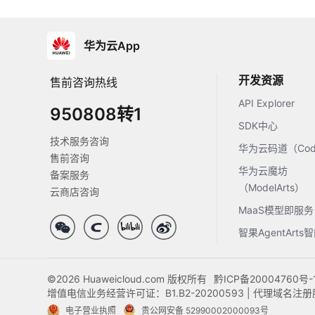
华为云App
开发资源
售前咨询热线
API Explorer
950808转1
SDK中心
技术服务咨询
华为云码道（Code
售前咨询
华为云魔坊
备案服务
（ModelArts）
云商店咨询
MaaS模型即服务
智果AgentArt
©2026 Huaweicloud.com 版权所有
黔ICP备20004760号-
增值电信业务经营许可证：B1.B2-20200593 | 代理域名
电子营业执照
贵公网安备 52990002000093号