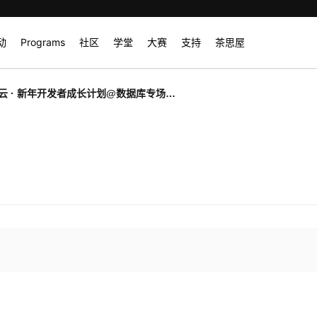
动
Programs
社区
学堂
大赛
支持
茶思屋
云 · 新年开发者成长计划@数据库专场】
发者成长计划，赢取春节返乡机票