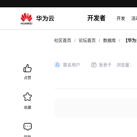
开发者
开发
活
/
/
/
社区首页
论坛首页
数据库
【华为
加入开
匿名用户
发表于
浏览量：
加
载
点赞
失
败
收藏