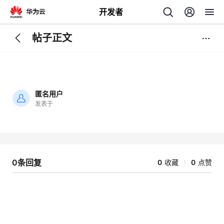
开发者
帖子正文
返
回
匿名用户
发表于
加
载
个
失
败
我
人
0条回复
0
收藏
0
点赞
的
主
开
页
发