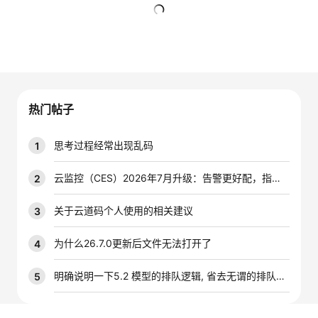
者
暂无回复
我
的
我
热门帖子
博
的
我
思考过程经常出现乱码
1
客
论
的
我
云监控（CES）2026年7月升级：告警更好配，指标更好查，插件更好装
2
坛
圈
的
我
关于云道码个人使用的相关建议
3
子
直
的
我
为什么26.7.0更新后文件无法打开了
4
我
播
活
的
明确说明一下5.2 模型的排队逻辑, 省去无谓的排队时间
5
我
动
关
的