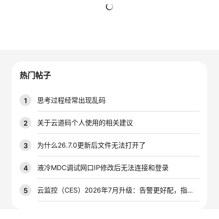
者
暂无回复
我
的
我
热门帖子
博
的
我
思考过程经常出现乱码
1
客
论
的
我
关于云道码个人使用的相关建议
2
坛
圈
的
我
为什么26.7.0更新后文件无法打开了
3
子
直
的
我
液冷MDC调试网口IP修改后无法连接和登录
4
我
播
活
的
云监控（CES）2026年7月升级：告警更好配，指标更好查，插件更好装
5
我
动
关
的