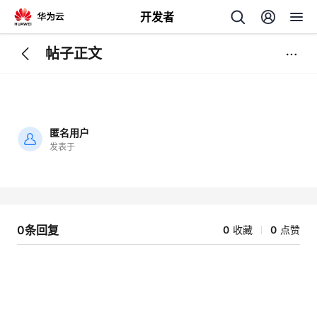
开发者
帖子正文
返
回
匿名用户
发表于
加
载
个
失
败
我
人
0条回复
0
收藏
0
点赞
的
主
开
页
发