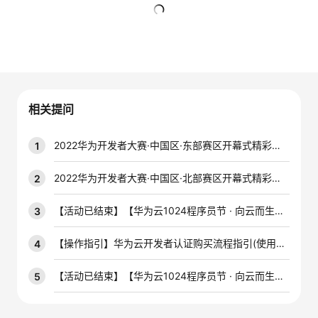
者
暂无回复
我
的
我
相关提问
博
的
我
2022华为开发者大赛·中国区·东部赛区开幕式精彩集锦
1
客
论
的
我
2022华为开发者大赛·中国区·北部赛区开幕式精彩集锦
2
坛
圈
的
我
【活动已结束】【华为云1024程序员节 · 向云而生】签到助力，多重礼品等你拿！
3
子
直
的
我
【操作指引】华为云开发者认证购买流程指引(使用代金券)
4
我
播
活
的
【活动已结束】【华为云1024程序员节 · 向云而生】斗图大赛，拼脑洞，得奖品！
5
我
动
关
的