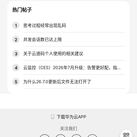
我
注
的
开
热门帖子
的
Programs
发
思考过程经常出现乱码
1
支
者
并发会话数已达上限
2
持
学
关于云道码个人使用的相关建议
3
我
堂
云监控（CES）2026年7月升级：告警更好配，指标更好查，插件更好装
4
的
我
为什么26.7.0更新后文件无法打开了
5
我
技
的
的
我
术
云
课
的
我
下载华为云APP
支
声
程
认
的
我
关注我们