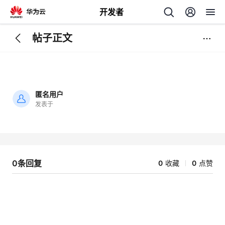
开发者
帖子正文
返
回
匿名用户
发表于
加
载
个
失
败
我
人
0条回复
0
收藏
0
点赞
的
主
开
页
发