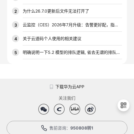
我
注
的
开
为什么26.7.0更新后文件无法打开了
2
的
Programs
发
云监控（CES）2026年7月升级：告警更好配，指标更好查，插件更好装
3
支
者
关于云道码个人使用的相关建议
4
持
学
明确说明一下5.2 模型的排队逻辑, 省去无谓的排队时间
5
我
堂
的
我
我
下载华为云APP
技
的
的
我
关注我们
术
云
课
的
我
支
声
程
认
的
我
售前咨询：
950808转1
退