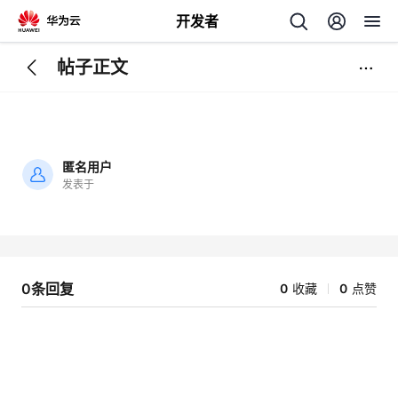
开发者
帖子正文
返
回
匿名用户
发表于
加
载
个
失
败
我
人
0条回复
0
收藏
0
点赞
的
主
开
页
发