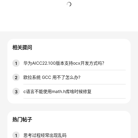
者
暂无回复
我
的
我
相关提问
博
的
我
华为AICC22.100版本支持ocx开发方式吗？
1
客
论
的
我
欧拉系统 GCC 用不了怎么办?
2
坛
圈
的
我
c语言不能使用math.h库啥时候修复
3
子
直
的
我
我
播
活
的
热门帖子
我
动
关
的
思考过程经常出现乱码
1