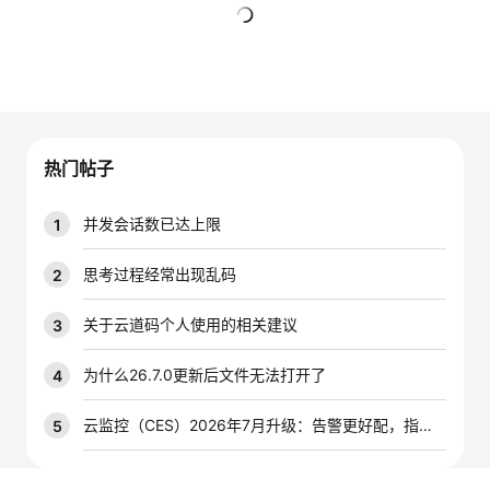
的
Programs
发
者
暂无回复
支
者
我
持
学
的
我
热门帖子
我
堂
博
的
我
并发会话数已达上限
1
的
我
客
论
的
我
我
思考过程经常出现乱码
2
技
的
坛
圈
的
我
的
我
关于云道码个人使用的相关建议
3
术
云
子
直
的
我
课
的
我
为什么26.7.0更新后文件无法打开了
4
支
声
播
活
的
程
认
的
我
云监控（CES）2026年7月升级：告警更好配，指标更好查，插件更好装
5
持
建
动
关
证
实
的