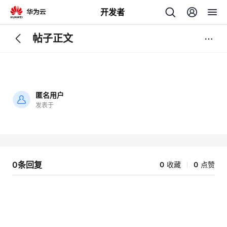
开发者
帖子正文
返
回
匿名用户
发表于
加
载
个
失
败
我
人
0条回复
0
收藏
0
点赞
我
的
主
我
的
开
页
我
的
开
发