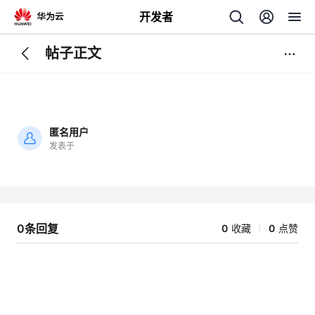
开发者
帖子正文
返
回
匿名用户
发表于
加
载
个
失
败
我
人
0条回复
0
收藏
0
点赞
我
的
主
我
的
开
页
我
的
开
发