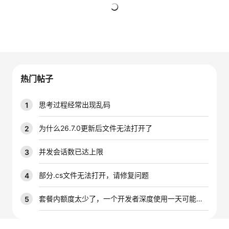
的
Programs
发
者
暂无回复
支
者
我
持
学
的
我
热门帖子
我
堂
博
的
我
思考过程经常出现乱码
1
的
我
客
论
的
我
我
为什么26.7.0更新后文件无法打开了
2
技
的
坛
圈
的
我
的
我
并发会话数已达上限
3
术
云
子
直
的
我
课
的
我
部分.cs文件无法打开，请修复问题
4
支
声
播
活
的
程
认
的
我
套餐内额度太少了，一个开发者深度使用一天可能就是大几千万的tokens，能不能增加一下套餐内的配额
5
持
建
动
关
证
实
的