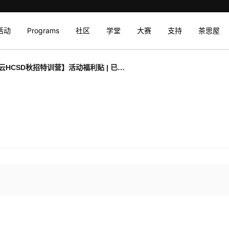
活动
Programs
社区
学堂
大赛
支持
茶思屋
云HCSD秋招特训营】活动福利贴 | 已结