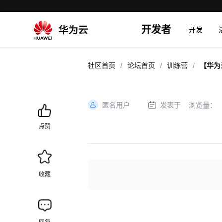
开发者
开发
/
/
/
社区首页
论坛首页
训练营
【华为
束
匿名用户
发表于
浏览量：
加
载
点赞
失
败
收藏