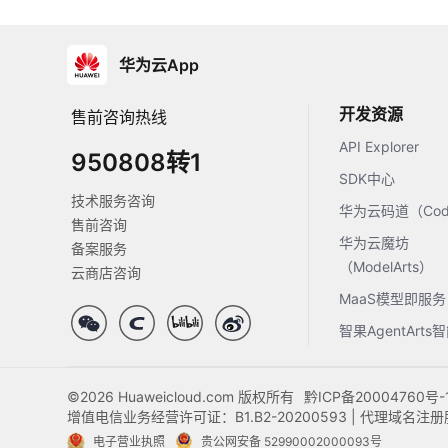
华为云App
开发资源
售前咨询热线
API Explorer
950808转1
SDK中心
技术服务咨询
华为云码道（Code
售前咨询
华为云魔坊
备案服务
（ModelArts）
云商店咨询
MaaS模型即服务
智果AgentArt
©2026 Huaweicloud.com 版权所有
黔ICP备20004760号-
增值电信业务经营许可证：B1.B2-20200593 | 代理域名
电子营业执照
贵公网安备 52990002000093号